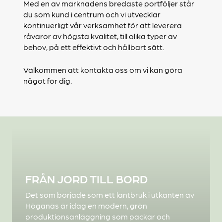
Med en av marknadens bredaste portföljer står
du som kund i centrum och vi utvecklar
kontinuerligt vår verksamhet för att leverera
råvaror av högsta kvalitet, till olika typer av
behov, på ett effektivt och hållbart sätt.
Välkommen att kontakta oss om vi kan göra
något för dig.
FRÅN JORD TILL BORD
Det som började som ett lantbruk i utkanten av
Höganäs är idag en modern, grön
produktionsanläggning som packar och