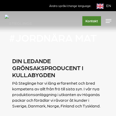
Skip
EN
Ändra språk/change language:
to
main
Men
Kontakt
STEGLINGE
content
#JORDNÄRA MAT
DIN LEDANDE
GRÖNSAKSPRODUCENT I
KULLABYGDEN
På Steglinge har vi lång erfarenhet och bred
kompetens av allt från frö till sista syn. I vår nya
produktionsanläggning i utkanten av Höganäs
packar och förädlar vi råvaror åt kunder i
Sverige, Danmark, Norge, Finland och Tyskland.