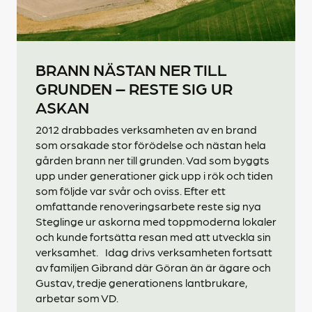
BRANN NÄSTAN NER TILL
GRUNDEN – RESTE SIG UR
ASKAN
2012 drabbades verksamheten av en brand
som orsakade stor förödelse och nästan hela
gården brann ner till grunden. Vad som byggts
upp under generationer gick upp i rök och tiden
som följde var svår och oviss. Efter ett
omfattande renoveringsarbete reste sig nya
Steglinge ur askorna med toppmoderna lokaler
och kunde fortsätta resan med att utveckla sin
verksamhet. Idag drivs verksamheten fortsatt
av familjen Gibrand där Göran än är ägare och
Gustav, tredje generationens lantbrukare,
arbetar som VD.