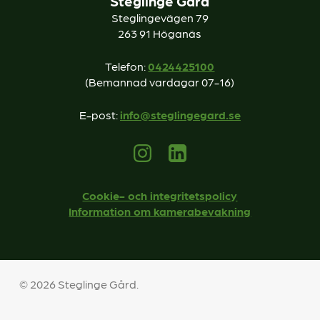
Steglinge Gård
Steglingevägen 79
263 91 Höganäs
Telefon:
0424425100
(Bemannad vardagar 07-16)
E-post:
info@steglingegard.se
Cookie- och integritetspolicy
Information om kamerabevakning
© 2026 Steglinge Gård.