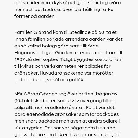
dessa tider innan kylskåpet gjort sitt intåg i våra
hem och det bedrevs även djurhållning i olika
former på gården.
Familjen Gibrand kom till Steglinge på 60-talet.
Innan familjen började arrendera gården var det
en så kallad bolagsgård som tillhörde
Höganäsbolaget. Gården arrenderades fram till
1987 då den köptes. Tidigt byggdes kostallar om
till kylhus och verksamheten renodlades för
grönsaker. Huvudgrönsakerna var morötter,
potatis, betor, vitkål och gul lök.
När Göran Gibrand tog över driften i början av
90-talet skedde en successiv övergång till att
sälja allt mer förädlade råvaror. Först var det
bara egenodlade grönsaker som förpackades
men snart packade man även åt andra odlare i
Kullabygden. Det här var något som tilltalade
grossisterna som fick en leverantör som erbjöd