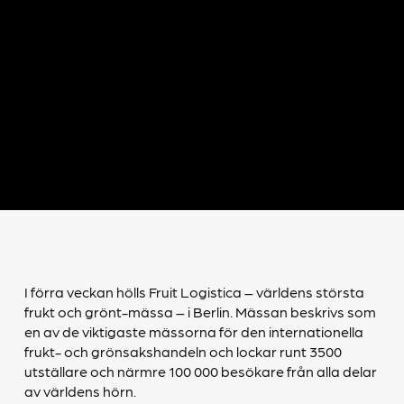
I förra veckan hölls Fruit Logistica – världens största
frukt och grönt-mässa – i Berlin. Mässan beskrivs som
en av de viktigaste mässorna för den internationella
frukt- och grönsakshandeln och lockar runt 3500
utställare och närmre 100 000 besökare från alla delar
av världens hörn.