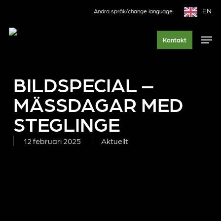
Skip
EN
Ändra språk/change language:
to
main
Men
Kontakt
content
BILDSPECIAL –
MÄSSDAGAR MED
STEGLINGE
12 februari 2025
Aktuellt